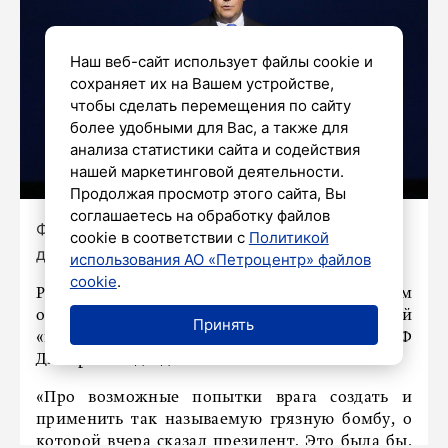
Наш веб-сайт использует файлы cookie и
сохраняет их на Вашем устройстве,
чтобы сделать перемещения по сайту
более удобными для Вас, а также для
анализа статистики сайта и содействия
нашей маркетинговой деятельности.
Продолжая просмотр этого сайта, Вы
соглашаетесь на обработку файлов
Фото: Александр Глуз/«Петербургский
cookie в соответствии с
Политикой
дневник»
использования АО «Петроцентр» файлов
cookie
.
Россия ответила бы тактическим ядерным
оружием в случае использования Украиной
Принять
«грязной» бомбы, заявил зампред Совбеза РФ
Дмитрий Медведев.
«Про возможные попытки врага создать и
применить так называемую грязную бомбу, о
которой вчера сказал президент. Это была бы,