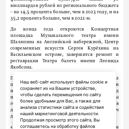
миллиардов рублей из регионального бюджета
– на 14,5 процента больше, чем в 2023 году, и на
35,2 процента больше, чем в 2022-м.
До конца года откроются Концертная
площадка Музыкального театра имени
Шаляпина на Английской набережной, Центр
современных искусств Сергея Курёхина на
Васильевском острове, завершится ремонт и
реставрация Театра балета имени Леонида
Якобсона.
Петербург первым в России начал
Наш веб-сайт использует файлы cookie и
поддерживать бюджетными субсидиями
сохраняет их на Вашем устройстве,
негосударственные театры. Несколько лет назад
чтобы сделать перемещения по сайту
на региональном уровне запустили механизмы
более удобными для Вас, а также для
госоддержки кинопроизводства. Сегодня в
анализа статистики сайта и содействия
детских школах искусств учатся более 37 тысяч
нашей маркетинговой деятельности.
детей.
Продолжая просмотр этого сайта, Вы
соглашаетесь на обработку файлов
«В 2024 году совместно с правительством