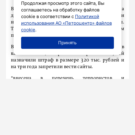
Продолжая просмотр этого сайта, Вы
Выяснилось, что девушка постояно собирала
соглашаетесь на обработку файлов
деньги под видом гуманитарной помощи и
cookie в соответствии с
Политикой
направляла их Вооруженным силам Украины.
использования АО «Петроцентр» файлов
Также она призывала граждан к действиям
cookie
.
против безопасности РФ.
Принять
В результате ей назначили 22 года тюрьмы в
колонии общего режима. Кроме того, ей
назначили штраф в размере 320 тыс. рублей и
на три года запретили вести сайты.
*внесена в перечень террористов и
экстремистов
Ранее мы писали, что Министерство юстиции
России
включило
публициста Бориса
Стомахина, заочно приговоренного к 10 годам
колонии, в реестр иноагентов.