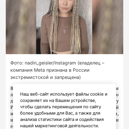
Фото: nadin_geisler/Instagram (владелец –
компания Meta признана в России
экстремистской и запрещена)
Второй окружной суд приговорил к 22 годам
Наш веб-сайт использует файлы cookie и
лишения свободы волонтёра женского
сохраняет их на Вашем устройстве,
движения «Армия красоток» Надежду
чтобы сделать перемещения по сайту
Россинскую*. Её обвинили в государственной
более удобными для Вас, а также для
измене и в публичных призывах к действиям,
анализа статистики сайта и содействия
направленным против безопасности
нашей маркетинговой деятельности.
государства. Об этом сообщает
78.ru
.