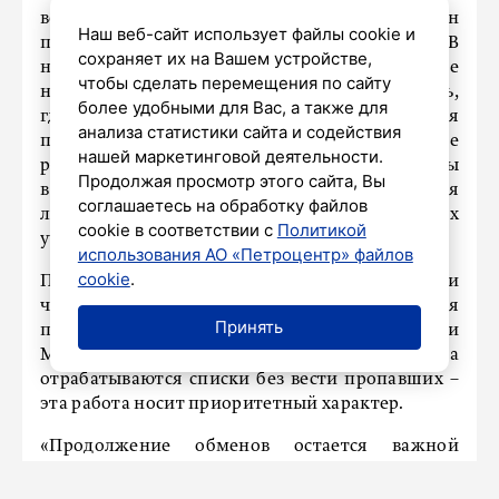
военнослужащих, – написала она. – Взамен
Наш веб-сайт использует файлы cookie и
передана группа военнопленных ВСУ. В
сохраняет их на Вашем устройстве,
настоящее время российские военнослужащие
чтобы сделать перемещения по сайту
находятся на территории Республики Беларусь,
более удобными для Вас, а также для
где им оказывается необходимая
анализа статистики сайта и содействия
психологическая и медицинская помощь. Все
нашей маркетинговой деятельности.
российские военнослужащие будут доставлены
Продолжая просмотр этого сайта, Вы
в Российскую Федерацию для прохождения
соглашаетесь на обработку файлов
лечения и реабилитации в медицинских
cookie в соответствии с
Политикой
учреждениях Минобороны России».
использования АО «Петроцентр» файлов
cookie
.
По её словам, участникам спецоперации и
членам их семей ежедневно оказываетcя
Принять
помощь, совместно с Минобороны и
Международным комитетом Красного Креста
отрабатываются списки без вести пропавших –
эта работа носит приоритетный характер.
«Продолжение обменов остается важной
задачей, ведь за каждым именем в списках –
судьба человека, его родных и близких, –