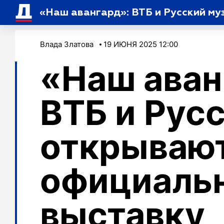
«Наш авангард»: ВТБ и Русский м
Влада Златова
19 ИЮНЯ 2025 12:00
«Наш аван
ВТБ и Рус
открываю
официаль
выставку