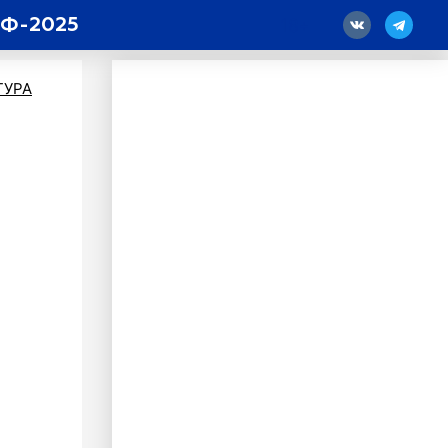
ЭФ-2025
18
ТУРА