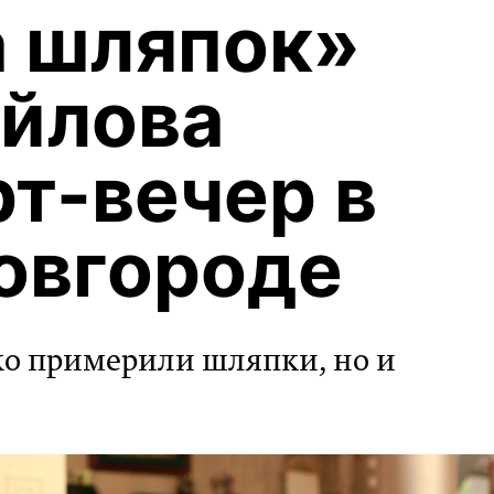
 шляпок»
йлова
рт-вечер в
овгороде
ко примерили шляпки, но и