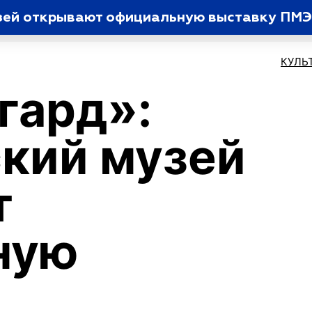
узей открывают официальную выставку ПМ
КУЛЬ
гард»:
ский музей
т
ную