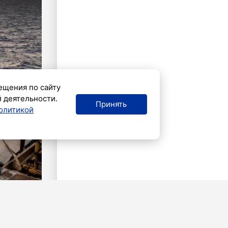
ещения по сайту
й деятельности.
Принять
олитикой