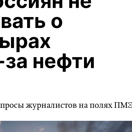
оссиян не
вать о
дырах
-за нефти
вопросы журналистов на полях ПМ