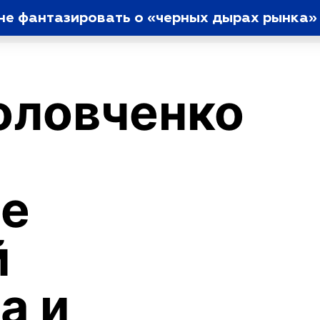
не фантазировать о «черных дырах рынка» 
Головченко
ие
й
а и