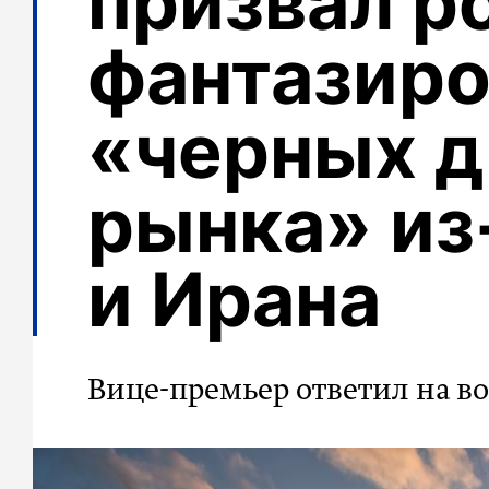
призвал р
фантазиро
«черных 
рынка» из
и Ирана
Вице-премьер ответил на 