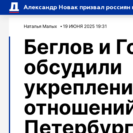
Александр Новак призвал россиян 
Наталья Малых
19 ИЮНЯ 2025 19:31
Беглов и 
обсудили
укреплен
отношени
Петербург