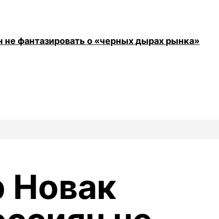
н не фантазировать о «черных дырах рынка»
 Новак