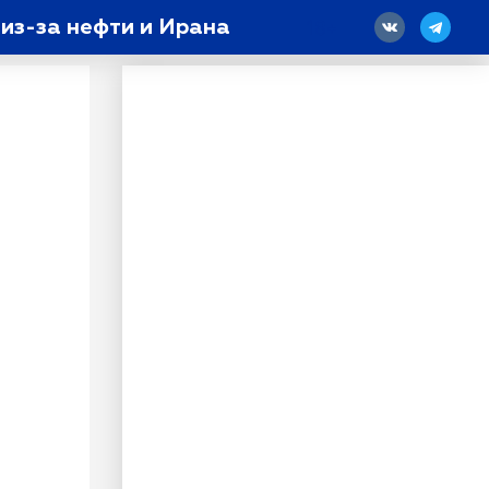
из-за нефти и Ирана
18