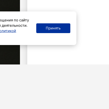
ещения по сайту
й деятельности.
Принять
олитикой