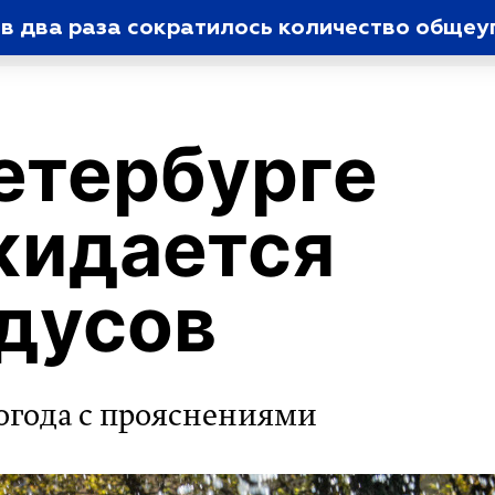
т в два раза сократилось количество обще
етербурге
жидается
адусов
огода с прояснениями