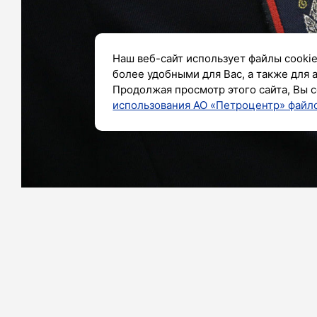
Наш веб-сайт использует файлы cookie
более удобными для Вас, а также для 
Продолжая просмотр этого сайта, Вы с
использования АО «Петроцентр» файло
Фото: Александр Глуз / «Петербургский дневн
За последние 10 лет в Ленинградско
общеуголовных преступлений: их чи
региональном комитете правопорядка
При этом только в минувшем году п