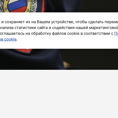
 и сохраняет их на Вашем устройстве, чтобы сделать перем
анализа статистики сайта и содействия нашей маркетингово
оглашаетесь на обработку файлов cookie в соответствии с
П
в cookie
.
ик»
й области стало происходить значительно меньше
сло уменьшилось в два раза. Об этом заявили в
 и безопасности.
реступность в общественных местах уменьшилась