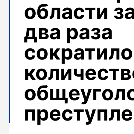
области за
два раза
сократило
количеств
общеугол
преступле