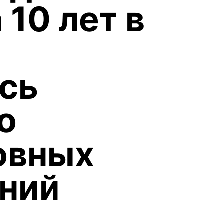
 10 лет в
сь
о
овных
ний