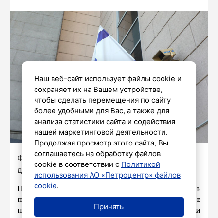
Наш веб-сайт использует файлы cookie и
сохраняет их на Вашем устройстве,
чтобы сделать перемещения по сайту
более удобными для Вас, а также для
анализа статистики сайта и содействия
нашей маркетинговой деятельности.
Продолжая просмотр этого сайта, Вы
соглашаетесь на обработку файлов
Фото: Александр Глуз / «Петербургский
cookie в соответствии с
Политикой
дневник»
использования АО «Петроцентр» файлов
cookie
.
Посольство России в Израиле может быть
перенесено из Тель-Авива в другой город в
Принять
пределах страны из соображений безопасности