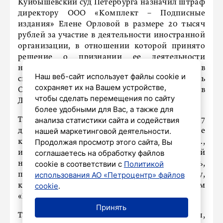
Куйбышевский суд Петербурга назначил штраф
директору ООО «Комплект – Подписные
издания» Елене Орловой в размере 20 тысяч
рублей за участие в деятельности иностранной
организации, в отношении которой принято
решение о признании ее деятельности
нежелательной на территории РФ. Об этом в
Наш веб-сайт использует файлы cookie и
своем телеграм-канале сообщила руководитель
сохраняет их на Вашем устройстве,
Объединённой пресс-службы городских судов
чтобы сделать перемещения по сайту
Дарья Лебедева.
более удобными для Вас, а также для
анализа статистики сайта и содействия
Так, поводом для дела послужил случай 27
нашей маркетинговой деятельности.
декабря. Тогда гражданин купил в магазине
Продолжая просмотр этого сайта, Вы
книжку «Еду в Магадан» автора Олиневич И.,
соглашаетесь на обработку файлов
изданную при поддержке иностранной
cookie в соответствии с
Политикой
некоммерческой организации. Как уточнялось,
использования АО «Петроцентр» файлов
произведение
попало
в магазин по договору,
cookie
.
который был подписан директором
«Подписных изданий» с ИП Анной Курбатовой.
Принять
Также ранее «Петербургский дневник» писал,