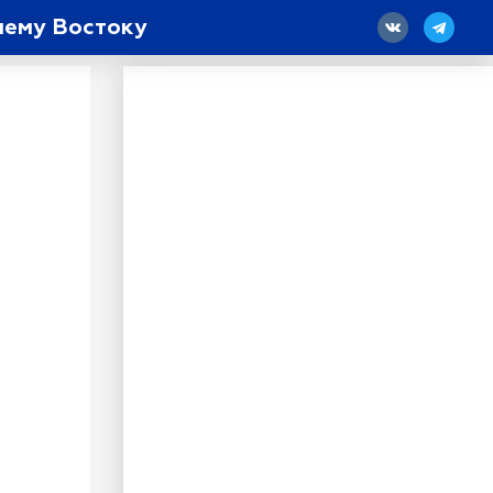
нему Востоку
18