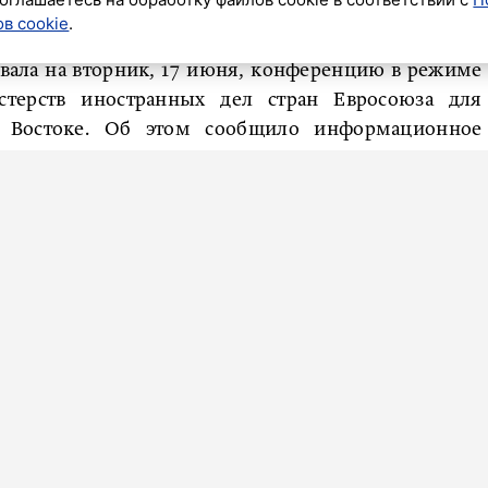
в cookie
.
звала на вторник, 17 июня, конференцию в режиме
стерств иностранных дел стран Евросоюза для
 Востоке. Об этом сообщило информационное
тавителя ЕС.
Ближнем Востоке верховный представитель ЕС Кая
остранных дел стран ЕС по видеосвязи на вторник»,
астники встречи смогут обменяться мнениями по
ической работы с Тель-Авивом и возможных