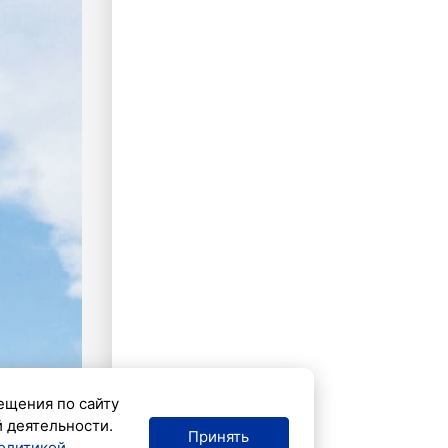
ещения по сайту
й деятельности.
Принять
олитикой