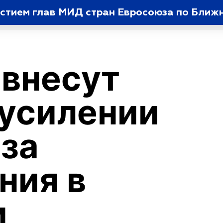
астием глав МИД стран Евросоюза по Ближ
 внесут
 усилении
 за
ния в
и