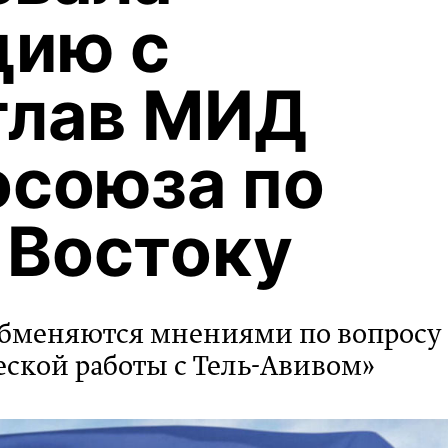
цию с
глав МИД
осоюза по
 Востоку
 обменяются мнениями по вопросу
ской работы с Тель-Авивом»