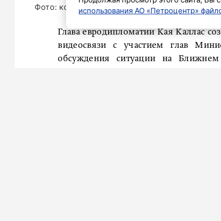
Фото: коллаж «Петербургского дневника»
использования АО «Петроцентр» файло
Глава евродипломатии Кая Каллас со
видеосвязи с участием глав Мини
обсуждения ситуации на Ближнем
агентство Reuters со ссылкой на предс
«В свете серьезности ситуации на 
Каллас созвала встречу министров ин
– цитирует его РИА Новости.
Как отметил представитель ЕС, уч
вопросу «координации дипломат
дальнейших шагов».