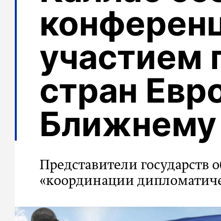
конферен
участием 
стран Евр
Ближнему
Представители государств
«координации дипломатиче