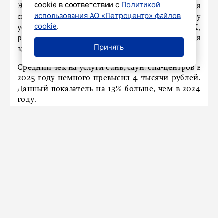
cookie в соответствии с
Политикой
Эксперты считают, что такие изменения
использования АО «Петроцентр» файлов
связаны с увеличением трат горожан на сферу
cookie
.
услуг, а также благодаря популяризации ЗОЖ,
релаксации и программ восстановления
Принять
здоровья.
Средний чек на услуги бань, саун, спа-центров в
2025 году немного превысил 4 тысячи рублей.
Данный показатель на 13% больше, чем в 2024
году.
В Петербурге на следующей
неделе будет тепло и почти без
дождей
15 июня 2025
Новости СМИ2