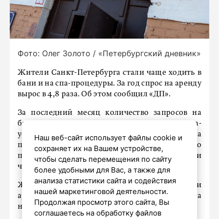
Фото: Олег Золото / «Петербургский дневник»
Жители Санкт-Петербурга стали чаще ходить в
бани и на спа-процедуры. За год спрос на аренду
вырос в 4,8 раза. Об этом сообщил «ДП».
За последний месяц количество запросов на
банные процедуры увеличилось на 37%. На спа-
услуги показатель спроса вырос на 34%, а
Наш веб-сайт использует файлы cookie и
предложения – на 29%. Сообщается, что
сохраняет их на Вашем устройстве,
петербуржцы чаще всего пользуются банными
чтобы сделать перемещения по сайту
чанами, а также услугами парильщика.
более удобными для Вас, а также для
анализа статистики сайта и содействия
Жители Ленинградской области стали
нашей маркетинговой деятельности.
арендовать бани в 5,2 раза чаще за год. Спрос на
Продолжая просмотр этого сайта, Вы
них вырос на 78%, а предложение – на 52%.
соглашаетесь на обработку файлов