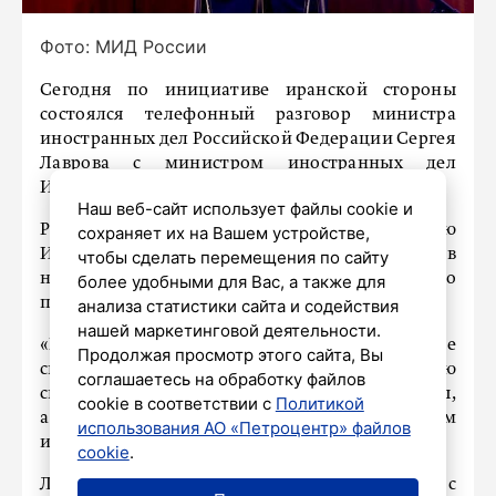
Фото: МИД России
Сегодня по инициативе иранской стороны
состоялся телефонный разговор министра
иностранных дел Российской Федерации Сергея
Лаврова с министром иностранных дел
Исламской Республики Иран Аббасом Аракчи.
Наш веб-сайт использует файлы cookie и
Российская сторона осуждает силовую акцию
сохраняет их на Вашем устройстве,
Израиля против Ирана, предпринятую в
чтобы сделать перемещения по сайту
нарушение устава ООН и норм международного
более удобными для Вас, а также для
права.
анализа статистики сайта и содействия
нашей маркетинговой деятельности.
«Подтверждена готовность и далее
Продолжая просмотр этого сайта, Вы
способствовать усилиям по урегулированию
соглашаетесь на обработку файлов
ситуации вокруг иранской ядерной программы,
cookie в соответствии с
Политикой
а также деэскалации конфликта между Ираном
использования АО «Петроцентр» файлов
и Израилем», – сообщает МИД России.
cookie
.
Лавров выразил соболезнования в связи с