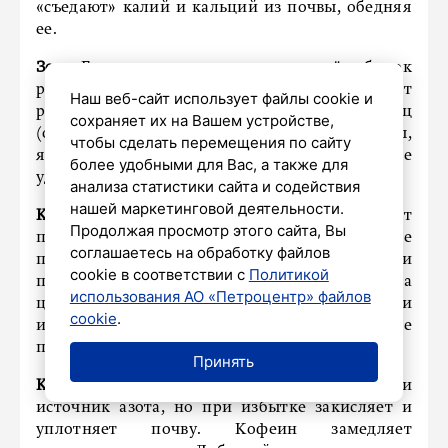
«съедают» калий и кальций из почвы, обедняя
ее.
Зола:
Богата калием и кальцием, но её избыток
резко повышает щелочность почвы. Это мешает
Наш веб-сайт использует файлы cookie и
растениям усваивать железо, бор, марганец
сохраняет их на Вашем устройстве,
(особенно чувствительны томаты, огурцы,
чтобы сделать перемещения по сайту
ягоды). Также зола нейтрализует азотные
более удобными для Вас, а также для
удобрения.
анализа статистики сайта и содействия
нашей маркетинговой деятельности.
Кожура цитрусовых и бананов:
Содержит
Продолжая просмотр этого сайта, Вы
полезные микроэлементы, но в свежем виде
соглашаетесь на обработку файлов
плохо разлагается, вызывая плесень и
cookie в соответствии с
Политикой
патогенные грибки. Эфирные масла
использования АО «Петроцентр» файлов
цитрусовых могут угнетать полезные бактерии
cookie
.
и отпугивать дождевых червей. Лучше
предварительно компостировать.
Принять
Кофейная гуща:
Советуют как разрыхлитель и
источник азота, но при избытке закисляет и
уплотняет почву. Кофеин замедляет