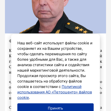
Фото: Пресс-служба Росгвардии
Наш веб-сайт использует файлы cookie и
сохраняет их на Вашем устройстве,
Командующий Северо-Западным ордена
чтобы сделать перемещения по сайту
Красной Звезды округом войск национальной
более удобными для Вас, а также для
гвардии РФ, Герой России, генерал-полковник
анализа статистики сайта и содействия
Сергей Бураков в День России рассказал, что для
нашей маркетинговой деятельности.
него значит Родина.
Продолжая просмотр этого сайта, Вы
соглашаетесь на обработку файлов
«Для меня Россия, Родина – это в первую
cookie в соответствии с
Политикой
очередь люди, которых мы призваны защищать,
использования АО «Петроцентр» файлов
сохраняя целостность государства для будущего
cookie
.
наших детей», – отметил Сергей Бураков.
Он добавил, что любовь к России невозможна
Принять