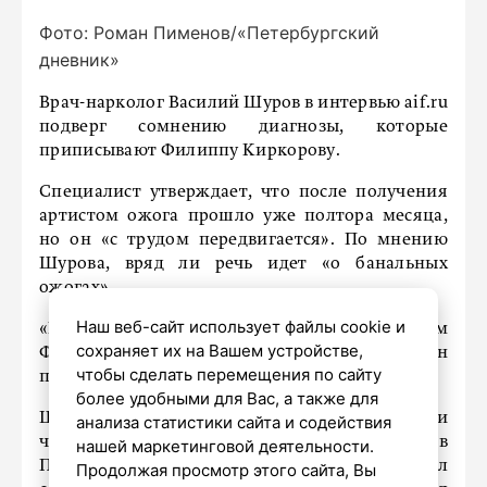
Фото: Роман Пименов/«Петербургский
дневник»
Врач-нарколог Василий Шуров в интервью aif.ru
подверг сомнению диагнозы, которые
приписывают Филиппу Киркорову.
Специалист утверждает, что после получения
артистом ожога прошло уже полтора месяца,
но он «с трудом передвигается». По мнению
Шурова, вряд ли речь идет «о банальных
ожогах».
Наш веб-сайт использует файлы cookie и
«Его пиарщики говорят, что все нормально, сам
сохраняет их на Вашем устройстве,
Филипп также говорит, что в порядке. Но он
чтобы сделать перемещения по сайту
пропал на месяц», – сказал врач.
более удобными для Вас, а также для
Шуров указал, что певца госпитализировали
анализа статистики сайта и содействия
через несколько недель после инцидента в
нашей маркетинговой деятельности.
Петербурге, а значит, вряд ли он получил
Продолжая просмотр этого сайта, Вы