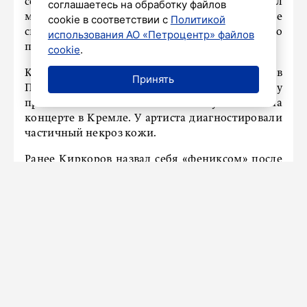
серьезные травмы. Врач также высказал
соглашаетесь на обработку файлов
мнение, что проблемы с заживлением ран не
cookie в соответствии с
Политикой
связаны с диабетом, поскольку артист недавно
использования АО «Петроцентр» файлов
перенес пластические операции.
cookie
.
Киркоров получил сильный ожог на концерте в
Принять
Петербурге 25 апреля. В результате ему
пришлось отказаться от выступления на
концерте в Кремле. У артиста диагностировали
частичный некроз кожи.
Ранее Киркоров
назвал
себя «фениксом» после
инцидента с пиротехникой.
НАШ ГОРОД
Рестораны в Петербурге повысили
цены и сократили порции
11 июня 2025