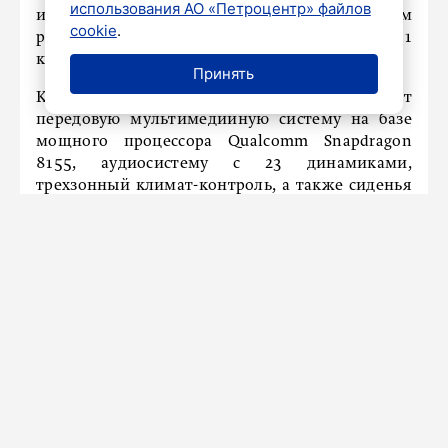
использования АО «Петроцентр» файлов
исключительно на электротяге, а в смешанном
cookie
.
режиме автомобиль способен проехать до 1231
километров без дозаправки и подзарядки.
Принять
Комплектация четырехдверного купе включает
передовую мультимедийную систему на базе
мощного процессора Qualcomm Snapdragon
8155, аудиосистему с 23 динамиками,
трехзонный климат-контроль, а также сиденья
с функциями массажа, подогрева и вентиляции.
Начальная стоимость Exlantix ES составит 5 990
000 рублей. Производитель предоставляет
восьмилетнюю заводскую гарантию: 200 000
километров на основные узлы и агрегаты
(включая ДВС) и 160 000 километров на
электромотор и аккумулятор.
Новости СМИ2