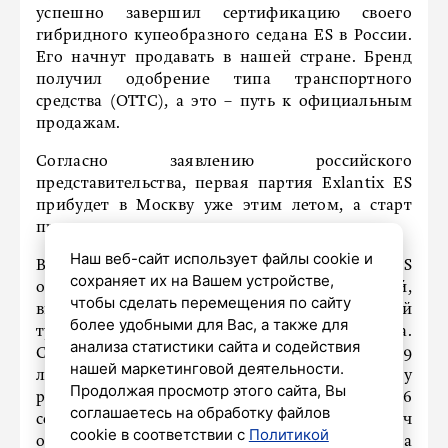
успешно завершил сертификацию своего
гибридного купеобразного седана ES в России.
Его начнут продавать в нашей стране. Бренд
получил одобрение типа транспортного
средства (ОТТС), а это – путь к официальным
продажам.
Согласно заявлению российского
представительства, первая партия Exlantix ES
прибудет в Москву уже этим летом, а старт
продаж запланирован на июль-август.
Наш веб-сайт использует файлы cookie и
В российской модификации Exlantix ES
сохраняет их на Вашем устройстве,
оснащен гибридной силовой установкой,
чтобы сделать перемещения по сайту
включающей 1,5-литровый бензиновый
более удобными для Вас, а также для
турбодвигатель и два электромотора.
анализа статистики сайта и содействия
Суммарная мощность системы составляет 469
нашей маркетинговой деятельности.
лошадиных сил, что позволяет седану
Продолжая просмотр этого сайта, Вы
разгоняться до 100 километров в час за 4,6
соглашаетесь на обработку файлов
секунды. Батарея ёмкостью 40 кВт·ч
cookie в соответствии с
Политикой
обеспечивает до 180 километров пробега