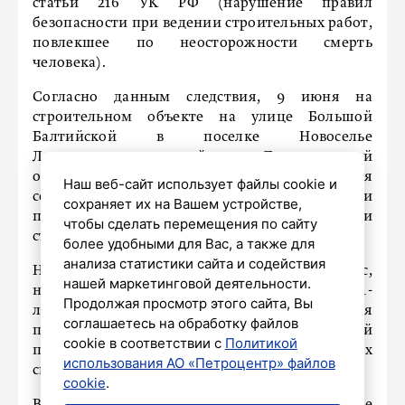
статьи 216 УК РФ (нарушение правил
безопасности при ведении строительных работ,
повлекшее по неосторожности смерть
человека).
Согласно данным следствия, 9 июня на
строительном объекте на улице Большой
Балтийской в поселке Новоселье
Ломоносовского района Ленинградской
области произошел инцидент из-за нарушения
Наш веб-сайт использует файлы cookie и
сотрудниками коммерческой организации
сохраняет их на Вашем устройстве,
правил безопасности при выполнении
чтобы сделать перемещения по сайту
строительно-монтажных работ.
более удобными для Вас, а также для
анализа статистики сайта и содействия
На подъёмном кране оборвался железный трос,
нашей маркетинговой деятельности.
на котором поднималась платформа с 31-
Продолжая просмотр этого сайта, Вы
летним рабочим. В результате падения
соглашаетесь на обработку файлов
платформы с высоты 7-го этажа рабочий
cookie в соответствии с
Политикой
получил многочисленные травмы, от которых
использования АО «Петроцентр» файлов
скончался на месте.
cookie
.