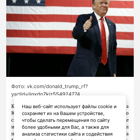
Фото: vk.com/donald_trump_rf?
ysclid=liqxdo7kiz554924774
Наш веб-сайт использует файлы cookie и
Красный электромобиль, ранее замеченный на
сохраняет их на Вашем устройстве,
Южной лужайке Белого дома в США, где, по
чтобы сделать перемещения по сайту
свидетельствам журналистов, после
более удобными для Вас, а также для
инаугурации Дональд Трамп фактически создал
анализа статистики сайта и содействия
подобие выставочной зоны в честь Илона