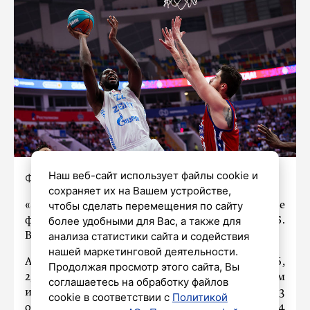
Наш веб-сайт использует файлы cookie и
Фото: БК «Зенит»
сохраняет их на Вашем устройстве,
чтобы сделать перемещения по сайту
«Зенит» проиграл ЦСКА в пятом матче
более удобными для Вас, а также для
финальной серии плей-офф Единой лиги ВТБ.
анализа статистики сайта и содействия
Встреча прошла в пятницу в Петербурге.
нашей маркетинговой деятельности.
Армейцы победили со счетом 89:84 (15:16,
Продолжая просмотр этого сайта, Вы
23:24, 23:27, 28:17). Самым результативным
соглашаетесь на обработку файлов
игроком ЦСКА стал Мело Тримбл, он набрал 23
cookie в соответствии с
Политикой
очка. У «Зенита» отличился Дуэйн Бэйкон с 24