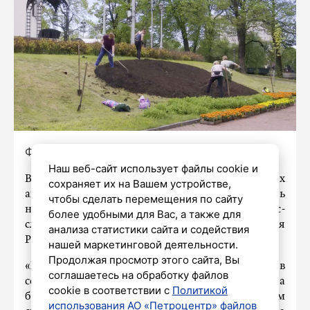
Фото:
https://t.me/piterkomf/13478
Наш веб-сайт использует файлы cookie и
В Сестрорецке у храма святых первоверховных
сохраняет их на Вашем устройстве,
апостолов Петра и Павла начали высаживать
чтобы сделать перемещения по сайту
нарядные летники, сообщили сегодня в пресс-
более удобными для Вас, а также для
службе вице-губернатора Петербурга Евгения
анализа статистики сайта и содействия
Разумишкина.
нашей маркетинговой деятельности.
Продолжая просмотр этого сайта, Вы
«Храм был возведён в 2009 году, – говорится в
соглашаетесь на обработку файлов
сообщении. – Садовники ухаживают за
cookie в соответствии с
Политикой
близлежащей территорией, а на береговом
использования АО «Петроцентр» файлов