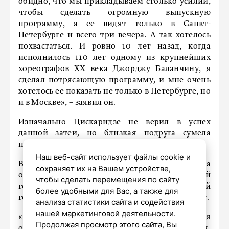
обидно, что мы прикладываем столько усилий,
чтобы сделать огромную выпускную
программу, а ее видят только в Санкт-
Петербурге и всего три вечера. А так хотелось
похвастаться. И ровно 10 лет назад, когда
исполнилось 110 лет одному из крупнейших
хореографов ХХ века Джорджу Баланчину, я
сделал потрясающую программу, и мне очень
хотелось ее показать не только в Петербурге, но
и в Москве», – заявил он.
Изначально Цискаридзе не верил в успех
данной затеи, но близкая подруга сумела
переубедить его.
Наш веб-сайт использует файлы cookie и
В первый год было продано 50% билетов, а
сохраняет их на Вашем устройстве,
остальных зрителей пригласили. На следующий
чтобы сделать перемещения по сайту
год уже удалось продать 80% зала, а в третий
более удобными для Вас, а также для
год уже случились аншлаги, подчеркнул артист.
анализа статистики сайта и содействия
нашей маркетинговой деятельности.
«Каждый год, подбирая программу, я
Продолжая просмотр этого сайта, Вы
ориентируюсь на тех, кого выпускает академия.