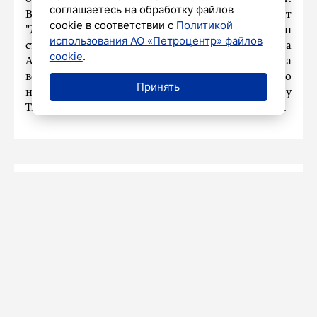
соглашаетесь на обработку файлов
В этом году зрители увидят второй акт
cookie в соответствии с
Политикой
"Лебединого озера", который будет посвящен
использования АО «Петроцентр» файлов
столетнему юбилею первого выпуска
cookie
.
Агриппины Вагановой. Тогда она выпускала
величайшую балерину и моего
Принять
непосредственного педагога Марину
Тимофеевну Семенову», – отметил Цискаридзе.
Наталья Малых
КУЛЬТУРА
5 ИЮНЯ 2025 19:57
Рак стал причиной смерти
сооснователя «Аквариума» Анатолия
Гуницкого
Он проходил курсы химиотерапии