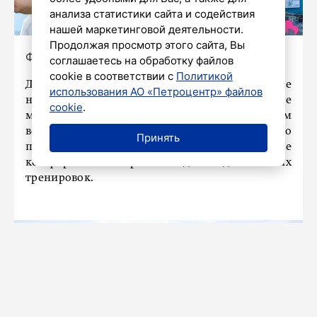
анализа статистики сайта и содействия
нашей маркетинговой деятельности.
Продолжая просмотр этого сайта, Вы
Фото: Кристина Клементьева
соглашаетесь на обработку файлов
cookie в соответствии с
Политикой
Для тех, кто решил открыть для себя новые
использования АО «Петроцентр» файлов
направления спорта, пройдут бесплатные
cookie
.
многочисленные мастер-классы по самым
востребованным направлениям тренинга. Что
Принять
поможет выбрать для себя наиболее
комфортный вариант для дальнейших
тренировок.