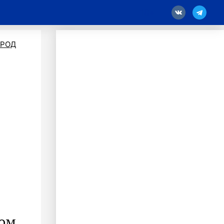
18
ОРОД
ном