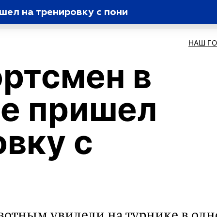
шел на тренировку с пони
НАШ Г
ортсмен в
е пришел
овку с
отным увидели на турнике в од