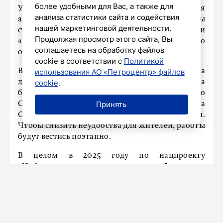
более удобными для Вас, а также для
Улица Бабушкина – важная транспортная
анализа статистики сайта и содействия
артерия Невского района. Здесь расположены
нашей маркетинговой деятельности.
станции метро «Елизаровская» и
Продолжая просмотр этого сайта, Вы
«Ломоносовская», а также несколько
соглашаетесь на обработку файлов
образовательных и спортивных учреждений.
cookie в соответствии с
Политикой
В связи с ремонтом с 29 мая по 7 августа
использования АО «Петроцентр» файлов
движение транспорта по улице Бабушкина
cookie
.
будет ограничено на участке от Большого
Принять
Смоленского проспекта до проспекта
Обуховской Обороны, включая перекрёстки.
Чтобы снизить неудобства для жителей, работы
будут вестись поэтапно.
В целом в 2025 году по нацпроекту
«Инфраструктура для жизни» обновление
затронет 600 тысяч квадратных метров улично-
дорожной сети Санкт-Петербурга.
Ранее
сообщалось
, что на трассе «Кола» в
Петербурге начался масштабный ремонт.