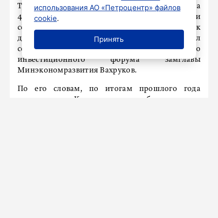
Турпоток в Крым этим летом может вырасти на
использования АО «Петроцентр» файлов
40-45 процентов к прошлому году, а итоги
cookie
.
сезона имеют шанс приблизиться к
допандемийным значениям. Об этом сообщил
Принять
сегодня в кулуарах Кавказского
инвестиционного форума замглавы
Минэкономразвития Вахруков.
По его словам, по итогам прошлого года
турпоток в Крым составил более шести
миллионов человек, в 2023 году – 5,2 миллиона
туристов, в 2022 году – 6,5 миллиона, за 2021 год
– 9,5 миллиона, что стало рекордом за всю
постсоветскую историю, в 2019 году – 7,4
миллиона туристов.
Ранее «Петербургский дневник»
сообщал
, что
новый автобусный маршрут появился между
Симферополем и Мелитополем.