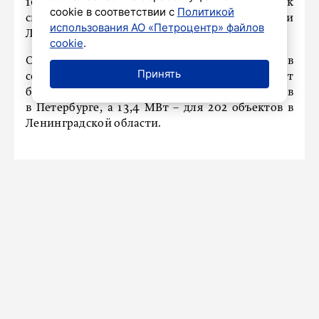
1076 объектов малого и среднего бизнеса к
cookie в соответствии с
Политикой
своим электрическим сетям в Петербурге и
использования АО «Петроцентр» файлов
Ленинградской области.
cookie
.
Общая мощность присоединенных объектов
Принять
составила 28,9 МВт. Из этого объема 15,4 МВт
было выделено для подключения 874 объектов
в Петербурге, а 13,4 МВт – для 202 объектов в
Ленинградской области.
НАШ ГОРОД
ТРАНСПОРТ
Жителей Петербурга научат
безопасному вождению
электросамокатов на фестивале
«Здоровье в большом городе»
27 мая 2025