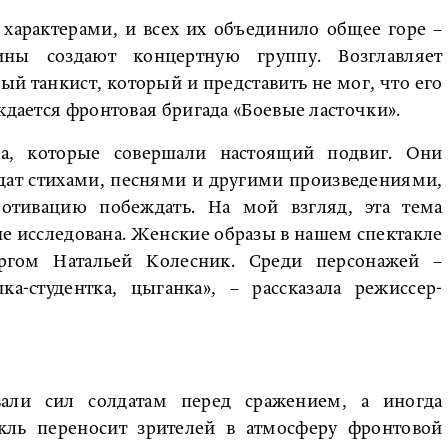
характерами, и всех их объединило общее горе –
ины создают концертную группу. Возглавляет
ый танкист, который и представить не мог, что его
ждается фронтовая бригада «Боевые ласточки».
ва, которые совершали настоящий подвиг. Они
дат стихами, песнями и другими произведениями,
тивацию побеждать. На мой взгляд, эта тема
е исследована. Женские образы в нашем спектакле
ргом Натальей Колесник. Среди персонажей –
шка-студентка, цыганка», – рассказала режиссер-
али сил солдатам перед сражением, а иногда
акль переносит зрителей в атмосферу фронтовой