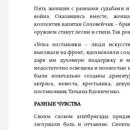
Пять женщин с разными судьбами и 
война. Оказавшись вместе, женщ
коллектив капитан Соловейчик – брав
оружием станут песни и стихи. Так ро
«Тема постановки – люди искусст
выезжали на фронт, вдохновляли сол
даря им духовную поддержку и мо
недостаточно освещена и полностью н
были изначально созданы драмату
актриса, невеста, крестьянка, деву
постановщик Татьяна Вдовиченко.
РАЗНЫЕ ЧУВСТВА
Своим словом агитбригады придав
заглушали боль и отчаяние. Спект