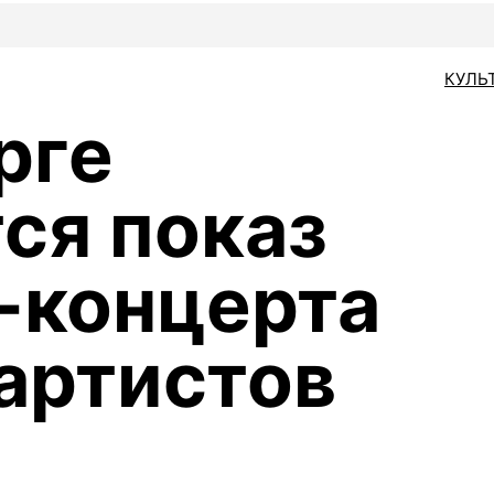
КУЛЬ
рге
ся показ
-концерта
 артистов