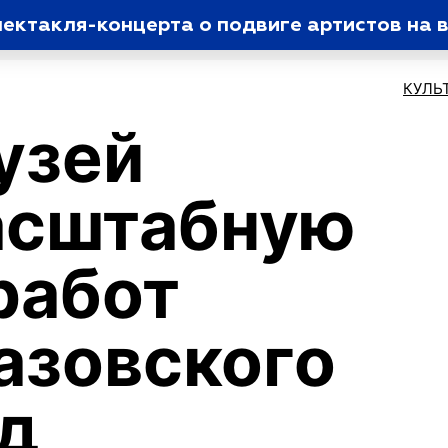
пектакля-концерта о подвиге артистов на 
КУЛЬ
узей
асштабную
работ
азовского
од