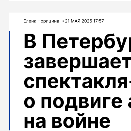
Елена Норицина
21 МАЯ 2025 17:57
В Петербу
завершает
спектакля
о подвиге
на войне