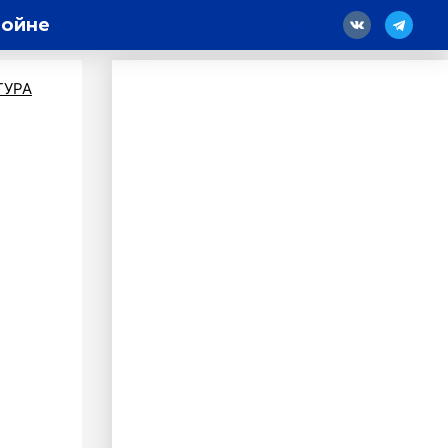
войне
18
ТУРА