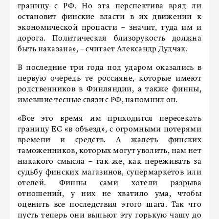
границу с РФ. Но эта перспектива вряд ли
остановит финские власти в их движении к
экономической пропасти – значит, туда им и
дорога. Политическая близорукость должна
быть наказана», – считает Александр Дудчак.
В последние три года под ударом оказались в
первую очередь те россияне, которые имеют
родственников в Финляндии, а также финны,
имевшие тесные связи с РФ, напомнил он.
«Все это время им приходится пересекать
границу ЕС «в объезд», с огромными потерями
времени и средств. А жалеть финских
таможенников, которых могут уволить, нам нет
никакого смысла – так же, как переживать за
судьбу финских магазинов, супермаркетов или
отелей. Финны сами хотели разрыва
отношений, у них не хватило ума, чтобы
оценить все последствия этого шага. Так что
пусть теперь они выпьют эту горькую чашу до