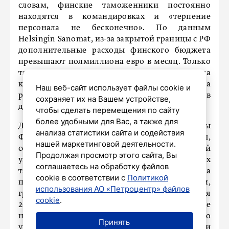
словам, финские таможенники постоянно
находятся в командировках и «терпение
персонала не бесконечно». По данным
Helsingin Sanomat, из-за закрытой границы с РФ
дополнительные расходы финского бюджета
превышают полмиллиона евро в месяц. Только
таможня тратит от 150 до 200 тысяч евро на
командировочные расходы из-за перевода
Наш веб-сайт использует файлы cookie и
работников с погранпунктов на границе с РФ в
сохраняет их на Вашем устройстве,
другие регионы страны.
чтобы сделать перемещения по сайту
более удобными для Вас, а также для
Дополнительные расходы Пограничной охраны
анализа статистики сайта и содействия
Финляндии, связанные с закрытием границы,
нашей маркетинговой деятельности.
составляют около 450 тысяч евро. Под угрозой
Продолжая просмотр этого сайта, Вы
увольнения оказались почти 500 финских
соглашаетесь на обработку файлов
таможенников, и руководство ведомства
cookie в соответствии с
Политикой
пытается сохранить персонал. Напомним,
использования АО «Петроцентр» файлов
граница Финляндии с Россией закрыта с ноября
cookie
.
2023-го. Финские власти продлили это решение
на неопределенный срок, «до дальнейшего
Принять
уведомления». Финнам уже предлагали