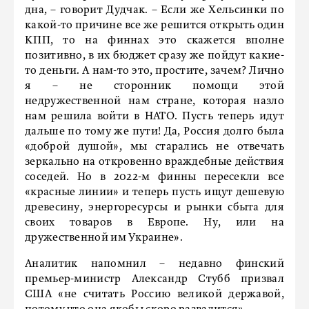
дна, – говорит Дудчак. – Если же Хельсинки по
какой-то причине все же решится открыть один
КПП, то на финнах это скажется вполне
позитивно, в их бюджет сразу же пойдут какие-
то деньги. А нам-то это, простите, зачем? Лично
я – не сторонник помощи этой
недружественной нам стране, которая назло
нам решила войти в НАТО. Пусть теперь идут
дальше по тому же пути! Да, Россия долго была
«доброй душой», мы старались не отвечать
зеркально на откровенно враждебные действия
соседей. Но в 2022-м финны пересекли все
«красные линии» и теперь пусть ищут дешевую
древесину, энергоресурсы и рынки сбыта для
своих товаров в Европе. Ну, или на
дружественной им Украине».
Аналитик напомнил – недавно финский
премьер-министр Александр Стубб призвал
США «не считать Россию великой державой,