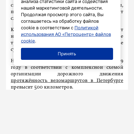
анализа статистики сайта и содействия
систему, тренируют мышцы ног и спины,
нашей маркетинговой деятельности.
повышают выносливость и способствуют
Продолжая просмотр этого сайта, Вы
сжиганию калорий.
соглашаетесь на обработку файлов
cookie в соответствии с
Политикой
Кроме того, езда на велосипеде улучшает
использования АО «Петроцентр» файлов
настроение и сон. Также катание на этом виде
cookie
.
транспорта предотвращает разрушение
суставов за счёт улучшения циркуляции крови.
Принять
Напомним, ранее стало известно, что к 2039
году в соответствии с комплексной схемой
организации дорожного движения
протяжённость веломаршрутов в Петербурге
превысит 500 километров.
«В Петербурге наблюдается устойчивый рост
популярности велосипедов. Если раньше это
было сезонное увлечение, то теперь велосипед
стал неотъемлемой частью городской жизни
круглый год, независимо от погоды и сезона», –
отметил заместитель председателя городского