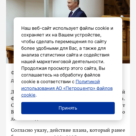
Наш веб-сайт использует файлы cookie и
сохраняет их на Вашем устройстве,
чтобы сделать перемещения по сайту
более удобными для Вас, а также для
анализа статистики сайта и содействия
нашей маркетинговой деятельности.
Продолжая просмотр этого сайта, Вы
Фото: Дмитрий Фуфаев / «Петербургский
соглашаетесь на обработку файлов
дневник»
cookie в соответствии с
Политикой
использования АО «Петроцентр» файлов
Действие плана обороны Российской
cookie
.
Федерации продлено на два года – до 2027 года.
Соответствующий указ подписал президент
Принять
Владимир Путин, документ вступил в силу со
дня его подписания.
Согласно указу, действие плана, который ранее