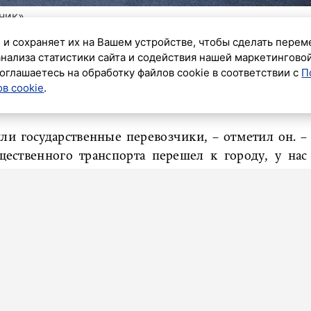
ник»
 и сохраняет их на Вашем устройстве, чтобы сделать перем
ршили 1,7 миллиарда поездок на общественном
анализа статистики сайта и содействия нашей маркетингово
льше, чем годом ранее, сообщил сегодня в ходе
оглашаетесь на обработку файлов cookie в соответствии с
П
в cookie
.
ьства перед депутатами Законодательного собрания
ли государственные перевозчики, – отметил он. –
щественного транспорта перешел к городу, у нас
вать в его развитие. Одно из направлений –
или 547 автобусов, в том числе – большого и особо
к тоже пополнился новыми вагонами. Горожане
 соответствие облику города.
рбург по развитию маршрутной сети троллейбусов
добавил губернатор. – В городе эксплуатируется