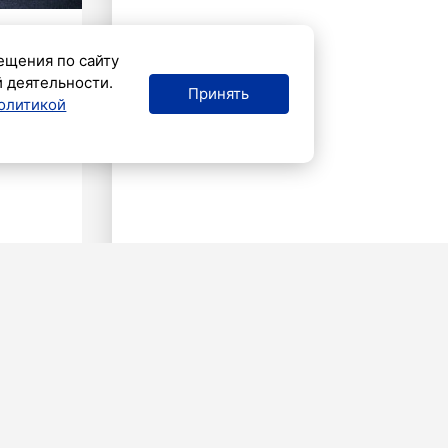
ещения по сайту
й деятельности.
Принять
олитикой