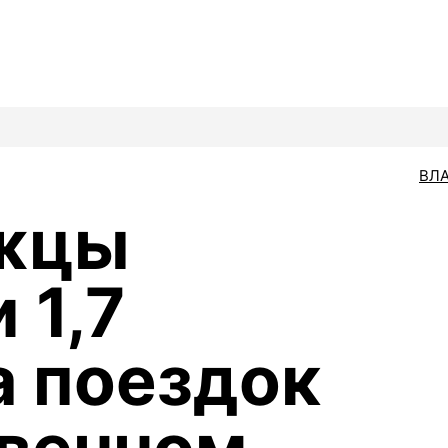
ВЛ
жцы
 1,7
 поездок