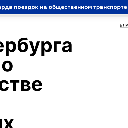
рда поездок на общественном транспорте 
ВЛ
ербурга
 о
стве
ых