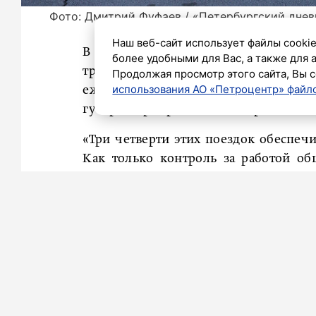
Фото: Дмитрий Фуфаев / «Петербургский днев
Наш веб-сайт использует файлы cookie
В прошлом году петербуржцы сове
более удобными для Вас, а также для 
транспорте – на 110 миллионов бо
Продолжая просмотр этого сайта, Вы с
использования АО «Петроцентр» файло
ежегодного отчёта о работе правител
губернатор города Александр Беглов.
«Три четверти этих поездок обеспечи
Как только контроль за работой об
появилась возможность инвестиро
обновление подвижного состава».
По его словам, в прошлом году закуп
большого класса. Трамвайный пар
отмечают комфорт ретротрамваев и их
«Лидирующие позиции занимает Пете
с увеличенным автономным ходом, – 