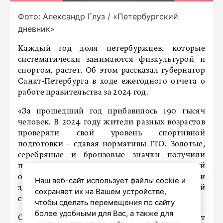
Фото: Александр Глуз / «Петербургский
дневник»
Каждый год доля петербуржцев, которые
систематически занимаются физкультурой и
спортом, растет. Об этом рассказал губернатор
Санкт-Петербурга в ходе ежегодного отчета о
работе правительства за 2024 год.
«За прошедший год прибавилось 190 тысяч
человек. В 2024 году жители разных возрастов
проверяли свой уровень спортивной
подготовки – сдавая нормативы ГТО. Золотые,
серебряные и бронзовые значки получили
почти 150 тысяч человек. Все чаще спортивный
образ жизни стали вести люди с особенностями
Наш веб-сайт использует файлы cookie и
здоровья. Мы создаем для таких занятий
сохраняет их на Вашем устройстве,
специальные условия», – сказал губернатор.
чтобы сделать перемещения по сайту
более удобными для Вас, а также для
Он также напомнил о том, что был открыт