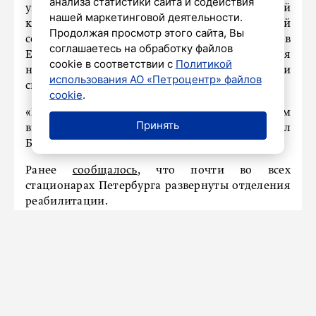
анализа статистики сайта и содействия
уникальный Центр адаптивной физической
нашей маркетинговой деятельности.
культуры и адаптивного спорта – самый
Продолжая просмотр этого сайта, Вы
современный и самый крупный в стране и в
соглашаетесь на обработку файлов
Европе. Петербургские врачи подобрали для
cookie в соответствии с
Политикой
него лучшее оборудование и проработали
использования АО «Петроцентр» файлов
специальные программы реабилитации.
cookie
.
«Вместе с федеральным центром планируем
Принять
ввести еще два подобных объекта», – уточнил
Беглов.
Ранее
сообщалось
, что почти во всех
стационарах Петербурга развернуты отделения
реабилитации.
Петербург уделяет особое
внимание репродуктивному
здоровью молодых семей