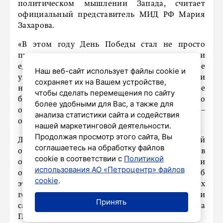
политическом мышлении Запада, считает
официальный представитель МИД РФ Мария
Захарова.
«В этом году День Победы стал не просто
праздником, а символом достоинства и
единства всего нашего народа. Несмотря на все
Наш веб-сайт использует файлы cookie и
ухищрения Запада, запреты, санкции и
сохраняет их на Вашем устройстве,
насаждаемую русофобию, глобальное
чтобы сделать перемещения по сайту
большинство подчёркнуто уважительно
более удобными для Вас, а также для
отнеслось к святыням нашей истории», –
анализа статистики сайта и содействия
отметила она в своём телеграм-канале.
нашей маркетинговой деятельности.
Продолжая просмотр этого сайта, Вы
Дипломат подчеркнула, что в сложной
соглашаетесь на обработку файлов
обстановке Россию зримо поддержали в
cookie в соответствии с
Политикой
отстаивании права на самостоятельный курс и
использования АО «Петроцентр» файлов
обеспечение стратегической безопасности. Об
cookie
.
этом говорит и уровень лидеров иностранных
государств, участвовавших в праздновании, и
Принять
сам дух общения президента России Владимира
Путина с гостями.