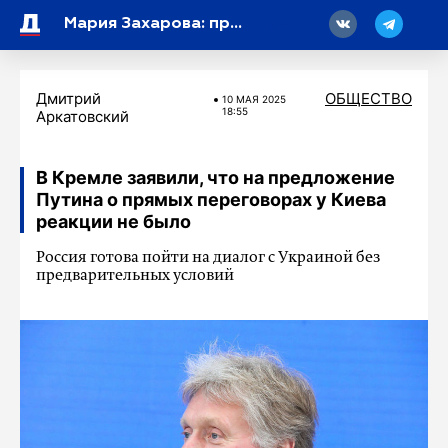
18
Мария Захарова: празднование юбилея Великой Победы высветило тупик в санкционной политике и политическом мышлении Запада
Дмитрий
ОБЩЕСТВО
10 МАЯ 2025
18:55
Аркатовский
В Кремле заявили, что на предложение
Путина о прямых переговорах у Киева
реакции не было
Россия готова пойти на диалог с Украиной без
предварительных условий