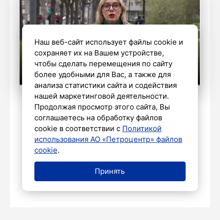
Наш веб-сайт использует файлы cookie и
сохраняет их на Вашем устройстве,
чтобы сделать перемещения по сайту
более удобными для Вас, а также для
анализа статистики сайта и содействия
нашей маркетинговой деятельности.
Алексей Афанасьев/Алексей Студеникин
Продолжая просмотр этого сайта, Вы
соглашаетесь на обработку файлов
cookie в соответствии с
Политикой
использования АО «Петроцентр» файлов
Огонь, вода и рок-хиты: в
cookie
.
Петербурге прошел фестиваль
DreamFest
Принять
7 мая 2025