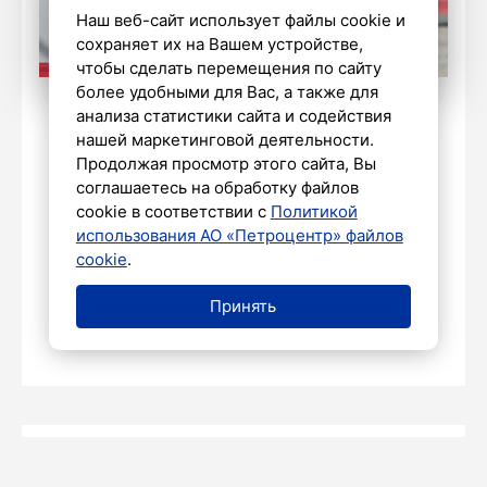
Наш веб-сайт использует файлы cookie и
сохраняет их на Вашем устройстве,
чтобы сделать перемещения по сайту
более удобными для Вас, а также для
анализа статистики сайта и содействия
Фото: Дмитрий Сермяжко
нашей маркетинговой деятельности.
Продолжая просмотр этого сайта, Вы
соглашаетесь на обработку файлов
cookie в соответствии с
Политикой
использования АО «Петроцентр» файлов
cookie
.
НАШ ГОРОД
«ПДкасты»: выпуск от 5 мая
Принять
5 мая 2025
Борис Бауман
НАШ ГОРОД
5 МАЯ 2025 21:35