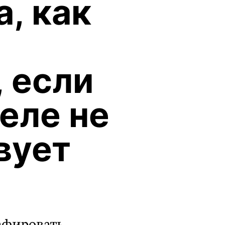
, как
, если
еле не
вует