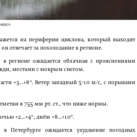
ник»
кажется на периферии циклона, который выходит
он отвечает за похолодание в регионе.
 в регионе ожидается облачная с прояснениями
жди, местами с мокрым снегом.
ласти +3...+8°. Ветер западный 5-10 м/с, с порывами
метки в 755 мм рт. ст., что ниже нормы.
ью +2...+4°, днём +8...+10°.
о в Петербурге ожидается ухудшение погодных