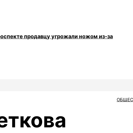
роспекте продавцу угрожали ножом из-за
ОБЩЕС
еткова