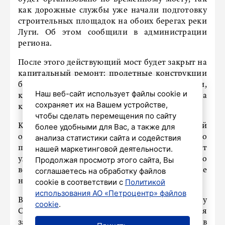
как дорожные службы уже начали подготовку
строительных площадок на обоих берегах реки
Луги. Об этом сообщили в администрации
региона.
После этого действующий мост будет закрыт на
капитальный ремонт: пролетные конструкции
будут демонтированы и заменены новыми,
Наш веб-сайт использует файлы cookie и
которые выдержат нагрузки от транспорта
сохраняет их на Вашем устройстве,
крупнейшего порта на Балтике.
чтобы сделать перемещения по сайту
Капитальный ремонт моста, который
более удобными для Вас, а также для
осуществляется в рамках национального
анализа статистики сайта и содействия
проекта «Инфраструктура для жизни», станет
нашей маркетинговой деятельности.
уже третьей крупной строительной работой по
Продолжая просмотр этого сайта, Вы
возведению мостов в регионе за последние
соглашаетесь на обработку файлов
несколько лет.
cookie в соответствии с
Политикой
использования АО «Петроцентр» файлов
В 2023 году был открыт новый мост через реку
cookie
.
Свирь в Подпорожье, а в 2024 году планируется
завершение моста через реку Волхов в