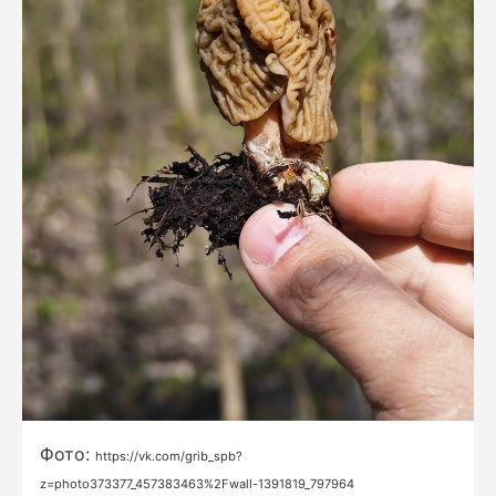
Фото:
https://vk.com/grib_spb?
z=photo373377_457383463%2Fwall-1391819_797964