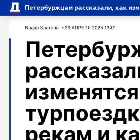
Петербуржцам рассказали, как изм
Влада Златова
29 АПРЕЛЯ 2025 13:01
Петербур
рассказал
изменятся
турпоездк
рекам и к