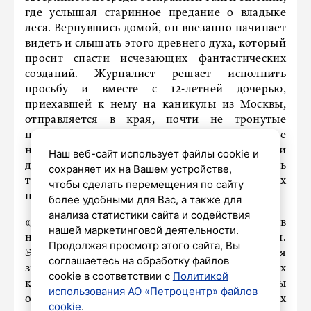
где услышал старинное предание о владыке
леса. Вернувшись домой, он внезапно начинает
видеть и слышать этого древнего духа, который
просит спасти исчезающих фантастических
созданий. Журналист решает исполнить
просьбу и вместе с 12-летней дочерью,
приехавшей к нему на каникулы из Москвы,
отправляется в края, почти не тронутые
цивилизацией. Путешествие, полное
неожиданных приключений, сблизит отца и
Наш веб-сайт использует файлы cookie и
дочь, ведь только вместе они смогут разгадать
сохраняет их на Вашем устройстве,
тайну, которую скрывают легенды наших
чтобы сделать перемещения по сайту
предков.
более удобными для Вас, а также для
анализа статистики сайта и содействия
«Действие картины разворачивается в
нашей маркетинговой деятельности.
неповторимых ландшафтах Удмуртии.
Продолжая просмотр этого сайта, Вы
Эпическая работа оператора и оригинальная
соглашаетесь на обработку файлов
звуковая дорожка дополняют игру популярных
cookie в соответствии с
Политикой
киноактеров, а перипетии сюжета не должны
использования АО «Петроцентр» файлов
оставить равнодушными зрителей всех
cookie
.