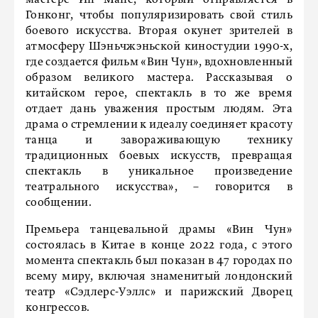
мастере Ип Мане, который отправляется в
Гонконг, чтобы популяризировать свой стиль
боевого искусства. Вторая окунет зрителей в
атмосферу Шэньчжэньской киностудии 1990-х,
где создается фильм «Вин Чун», вдохновленный
образом великого мастера. Рассказывая о
китайском герое, спектакль в то же время
отдает дань уважения простым людям. Эта
драма о стремлении к идеалу соединяет красоту
танца и завораживающую технику
традиционных боевых искусств, превращая
спектакль в уникальное произведение
театрального искусства», – говорится в
сообщении.
Премьера танцевальной драмы «Вин Чун»
состоялась в Китае в конце 2022 года, с этого
момента спектакль был показан в 47 городах по
всему миру, включая знаменитый лондонский
театр «Сэдлерс-Уэллс» и парижский Дворец
конгрессов.