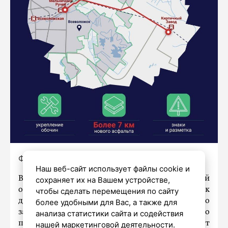
Фото:
https://t.me/dorogi_47/1945
Наш веб-сайт использует файлы cookie и
Во Всеволожском районе Ленинградской
сохраняет их на Вашем устройстве,
области планируется отремонтировать участок
чтобы сделать перемещения по сайту
дороги от Мельничного Ручья до Кирпичного
более удобными для Вас, а также для
завода. Дорожники в рамках национального
анализа статистики сайта и содействия
проекта «Инфраструктура для жизни» приведут
нашей маркетинговой деятельности.