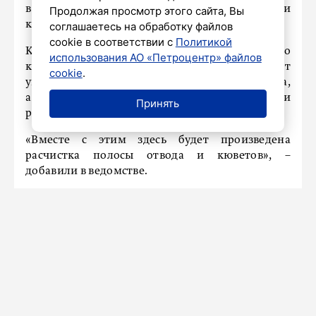
в порядок отрезок протяженностью более семи
Продолжая просмотр этого сайта, Вы
километров.
соглашаетесь на обработку файлов
cookie в соответствии с
Политикой
Как сообщает пресс-служба Дорожного
использования АО «Петроцентр» файлов
комитета Ленобласти, подрядчику предстоит
cookie
.
укрепить обочины, уложить два слоя асфальта,
а также установить новые знаки и нанести
Принять
разметку.
«Вместе с этим здесь будет произведена
расчистка полосы отвода и кюветов», –
добавили в ведомстве.
Напомним, ранее мы писали о том, что
в
Ленобласти начался ремонт дороги от
Колтушей до Коркино.