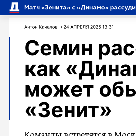
Матч «Зенита» с «Динамо» рассуд
Антон Качалов
24 АПРЕЛЯ 2025 13:31
Семин рас
как «Дина
может об
«Зенит»
Команды встретятся в Мос