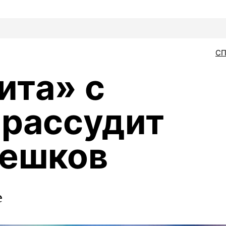
С
ита» с
рассудит
Мешков
е