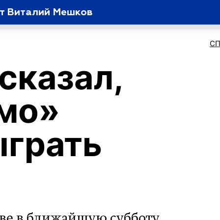
ит Виталий Мешков
С
сказал,
мо»
ыграть
кве в ближайшую субботу