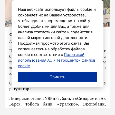
Наш веб-сайт использует файлы cookie и
сохраняет их на Вашем устройстве,
чтобы сделать перемещения по сайту
более удобными для Вас, а также для
анализа статистики сайта и содействия
Фото: Роман Пименов / «Петербургский
нашей маркетинговой деятельности.
дневник»
Продолжая просмотр этого сайта, Вы
соглашаетесь на обработку файлов
Центробанк впервые опубликовал рейтинг
cookie в соответствии с
Политикой
банков по объему обоснованных жалоб на
использования АО «Петроцентр» файлов
процедуру кредитования, место в котором
cookie
.
зависит от числа обращений на 100 тысяч
клиентов.
Принять
Список появился на официальном сайте
регулятора.
Лидерами стали «УБРиР», банки «Синара» и «Ак
Барс», Тойота банк, «Уралсиб», Экспобанк,
Локо-банк, банк «Левобережный», ДОМ.РФ и