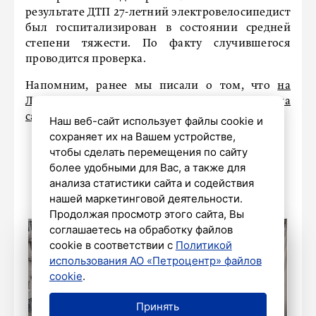
результате ДТП 27-летний электровелосипедист
был госпитализирован в состоянии средней
степени тяжести. По факту случившегося
проводится проверка.
Напомним, ранее мы писали о том, что
на
Ленинском проспекте 16-летнего подростка на
самокате сбила иномарка.
Наш веб-сайт использует файлы cookie и
сохраняет их на Вашем устройстве,
чтобы сделать перемещения по сайту
более удобными для Вас, а также для
анализа статистики сайта и содействия
нашей маркетинговой деятельности.
Продолжая просмотр этого сайта, Вы
соглашаетесь на обработку файлов
cookie в соответствии с
Политикой
использования АО «Петроцентр» файлов
cookie
.
Принять