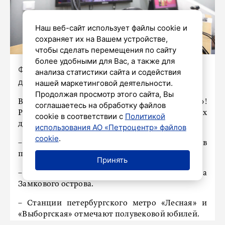
Наш веб-сайт использует файлы cookie и
сохраняет их на Вашем устройстве,
чтобы сделать перемещения по сайту
более удобными для Вас, а также для
Фото: Александр Глуз/«Петербургский
анализа статистики сайта и содействия
дневник»
нашей маркетинговой деятельности.
Продолжая просмотр этого сайта, Вы
В эфире очередной выпуск «ПДкаста»!
соглашаетесь на обработку файлов
Рассказываем о самых интересных событиях
cookie в соответствии с
Политикой
дня в удобном аудиоформате.
использования АО «Петроцентр» файлов
cookie
.
– Петербургские вузы включились в
празднование 80-летия Великой Победы.
Принять
– В Выборге восстановят облицовку склона рва
Замкового острова.
– Станции петербургского метро «Лесная» и
«Выборгская» отмечают полувековой юбилей.