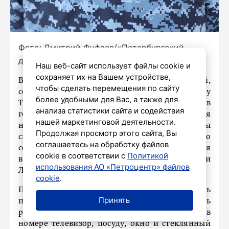
Фото: Дмитрий Фуфаев/«Петербургский
дневник»
Наш веб-сайт использует файлы cookie и
сохраняет их на Вашем устройстве,
В Санкт-Петербурге, на Малой Балканской,
чтобы сделать перемещения по сайту
сотрудники Росгвардии задержали жительницу
более удобными для Вас, а также для
Тихвина, которая устроила погром в
анализа статистики сайта и содействия
гостиничном номере. Девушка вела себя
нашей маркетинговой деятельности.
неадекватно и не могла объяснить мотивы
Продолжая просмотр этого сайта, Вы
своего поведения,
сообщает
SPB.KP.RU со
соглашаетесь на обработку файлов
ссылкой на пресс-службу Управления
cookie в соответствии с
Политикой
вневедомственной охраны по Петербургу и
использования АО «Петроцентр» файлов
Ленинградской области.
cookie
.
Персонал отеля был вынужден вызвать
Принять
правоохранителей, чтобы усмирить
разбушевавшуюся женщину. Девушка разбила в
номере телевизор, посуду, окно и стеклянный