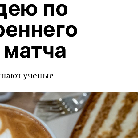
дею по
реннего
 матча
упают ученые