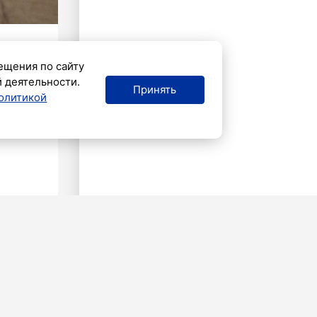
ещения по сайту
й деятельности.
Принять
олитикой