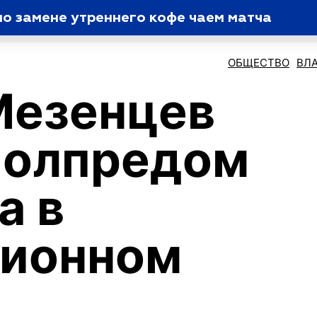
о замене утреннего кофе чаем матча
ОБЩЕСТВО
ВЛ
Мезенцев
полпредом
а в
ционном