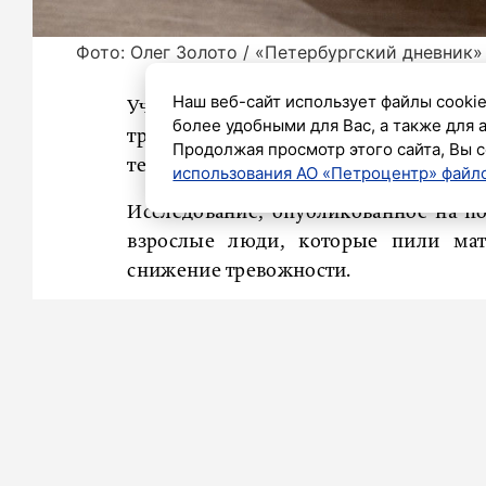
Фото: Олег Золото / «Петербургский дневник»
Наш веб-сайт использует файлы cookie
Ученые предложили заменить утрен
более удобными для Вас, а также для 
тревожность. Матча – это концентр
Продолжая просмотр этого сайта, Вы с
теанин и EGCG, пишет
«Вечерняя Мос
использования АО «Петроцентр» файло
Исследование, опубликованное на пор
взрослые люди, которые пили мат
снижение тревожности.
Кофеин быстро усваивается в орган
спровоцировать выброс адреналина и 
в матча есть дополнительные соедине
Диетолог, кандидат медицинских наук
полезным напитком. Фактически это 
приготовлены специальным образом