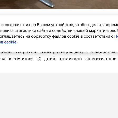
 и сохраняет их на Вашем устройстве, чтобы сделать перем
ний кофе на чай матча, чтобы снизить стресс и
анализа статистики сайта и содействия нашей маркетингово
ированный зеленый чай, в котором содержатся L-
оглашаетесь на обработку файлов cookie в соответствии с
П
ква».
в cookie
.
тале Very Well Health, утверждает, что здоровые
ча в течение 15 дней, отметили значительное
изме и стимулирует нервную систему. Это может
кортизола, а следовательно, реакцию на стресс, но
ния, которые притупляют этот эффект.
 Дарья Русакова подтвердила, что матча является
побеги зеленого чая, которые мелко перемолоты и
. По своим свойствам матча вполне может стать