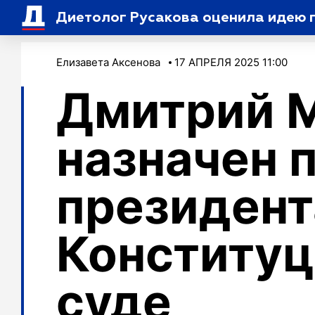
Диетолог Русакова оценила идею п
Елизавета Аксенова
17 АПРЕЛЯ 2025 11:00
Дмитрий 
назначен 
президент
Конститу
суде