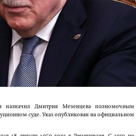
ин назначил Дмитрия Мезенцева полномочным
туционном суде. Указ опубликован на официальном
я 18 августа 1959 года в Ленинграде. С 1991 по