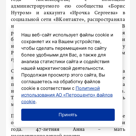
администрируемого ею сообщества «Борис
Нутром» и аккаунта «Ирочка Сергеева» в
социальной сети «ВКонтакте», распространяла
недостоверные сведения о российской армии. В
результате было установлено, что эти сведения
Наш веб-сайт использует файлы cookie и
были проникнуты политической и
сохраняет их на Вашем устройстве,
идеологической неприязнью к президенту
чтобы сделать перемещения по сайту
России, военнослужащим, а также к другим
более удобными для Вас, а также для
гражданам Российской Федерации.
анализа статистики сайта и содействия
нашей маркетинговой деятельности.
Обвиняемая Анна Александрова не признала
Продолжая просмотр этого сайта, Вы
вину. Она считает, что свидетель дал ложные
соглашаетесь на обработку файлов
показания из-за их конфликта, а теория была
cookie в соответствии с
Политикой
несправедливой. Однако суд отклонил ее слова.
использования АО «Петроцентр» файлов
Также ей три года запрещено размещать
cookie
.
материалы в Интернете.
Принять
Поскольку часть срока Анна Александрова уже
отбыла в СИЗО, в колонии она проведет три
года. 47-летняя Анна – мать