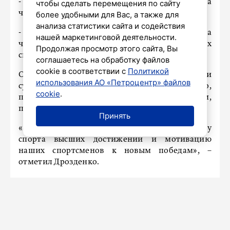
- до 100 тысяч рублей – за победы на
чтобы сделать перемещения по сайту
чемпионатах мира и Европы;
более удобными для Вас, а также для
анализа статистики сайта и содействия
- до 75 тысяч рублей – за первые места на
нашей маркетинговой деятельности.
чемпионатах России и всероссийских
Продолжая просмотр этого сайта, Вы
спартакиадах.
соглашаетесь на обработку файлов
cookie в соответствии с
Политикой
Особое внимание уделяется паралимпийским и
использования АО «Петроцентр» файлов
сурдлимпийским видам спорта. Кроме того,
cookie
.
премии будут предоставлены тренерам,
подготовившим спортсменов-победителей.
Принять
«Эта инициатива направлена на поддержку
спорта высших достижений и мотивацию
наших спортсменов к новым победам», –
отметил Дрозденко.
НАШ ГОРОД
В Ленобласти пошли первые грибы