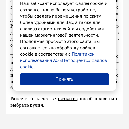
с легким кремовым оттенком и слегка кислый
Наш веб-сайт использует файлы cookie и
запах. Допускается небольшое выделение
сохраняет их на Вашем устройстве,
сыворотки у нежирного творога. Консистенция
чтобы сделать перемещения по сайту
должна быть мягкой и однородной.
более удобными для Вас, а также для
Роспотребнадзор не рекомендует приобретать
анализа статистики сайта и содействия
домашний творог у частных лиц, так как в
нашей маркетинговой деятельности.
домашних условиях сложно обеспечить
Продолжая просмотр этого сайта, Вы
соблюдение санитарных норм.
соглашаетесь на обработку файлов
cookie в соответствии с
Политикой
Что касается куличей, то следует внимательно
использования АО «Петроцентр» файлов
изучать состав. В качественном продукте
cookie
.
должны присутствовать только натуральные
ингредиенты, такие как яйца, сливочное масло
Принять
и сахар. Верхушка кулича должна быть сухой,
без липкости и белесого налета.
Ранее в Роскачестве
назвали
способ правильно
выбрать кулич.
НАШ ГОРОД