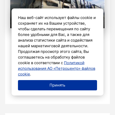
Наш веб-сайт использует файлы cookie и
сохраняет их на Вашем устройстве,
чтобы сделать перемещения по сайту
более удобными для Вас, а также для
Александр Глуз / «Петербургский
анализа статистики сайта и содействия
дневник»
нашей маркетинговой деятельности.
Продолжая просмотр этого сайта, Вы
соглашаетесь на обработку файлов
cookie в соответствии с
Политикой
В Петербурге откроется
использования АО «Петроцентр» файлов
международный «Брянцевский
cookie
.
фестиваль» детских театральных
коллективов
Принять
14 апреля 2025